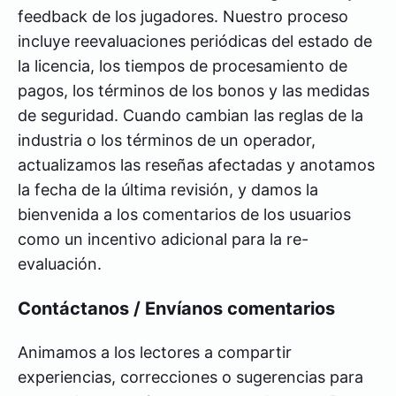
feedback de los jugadores. Nuestro proceso
incluye reevaluaciones periódicas del estado de
la licencia, los tiempos de procesamiento de
pagos, los términos de los bonos y las medidas
de seguridad. Cuando cambian las reglas de la
industria o los términos de un operador,
actualizamos las reseñas afectadas y anotamos
la fecha de la última revisión, y damos la
bienvenida a los comentarios de los usuarios
como un incentivo adicional para la re-
evaluación.
Contáctanos / Envíanos comentarios
Animamos a los lectores a compartir
experiencias, correcciones o sugerencias para